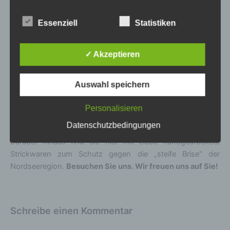
Cuxhaven, zwischen Weser- und Elbmündung. Direkt hinter
landesspezifischen Datenschutzbestimmungen.
Mittels dieser Datenschutzerklärung möchte unser
dem Deich am
Nationalpark-Wattenmeer
. Bei uns finden Sie
Essenziell
Statistiken
Unternehmen die Öffentlichkeit über Art, Umfang
Ruhe, Erholung und Natur pur. Genießen Sie frische
und Zweck der von uns erhobenen, genutzten und
Fischgerichte, direkt vom Kutter, zubereitet in einem der
verarbeiteten personenbezogenen Daten
✓ Akzeptieren
vielen Restaurants des Ortes. Den sportlichen unter Ihnen
informieren. Ferner werden betroffene Personen
bietet sich das Watt zur Wanderung an, die Gegend möchte
mittels dieser Datenschutzerklärung über die ihnen
zustehenden Rechte aufgeklärt.
mit dem Fahrrad erobert werden oder doch lieber Kiten am
Auswahl speichern
Wremer Strand? Tierbesitzer nutzen unsere
Wir haben als für die Verarbeitung Verantwortlicher
Ferienwohnung mit Hund mit Pferd als Basis für Ihre
Personalisieren
zahlreiche technische und organisatorische
Ausritte. Für die eher gemütlichen Besucher bieten wir
Datenschutzbedingungen
Maßnahmen umgesetzt, um einen möglichst
Weine, Sekte und Edelbrände aus unserem Weinhandel.
lückenlosen Schutz der über diese Internetseite
Darüber hinaus find Sie hier mit Liebe handgearbeitete
verarbeiteten personenbezogenen Daten
Strickwaren zum Schutz gegen die „steife Brise“ der
sicherzustellen. Dennoch können Internetbasierte
Datenübertragungen grundsätzlich
Nordseeregion.
Besuchen Sie uns. Wir freuen uns auf Sie!
Sicherheitslücken aufweisen, sodass ein absoluter
Schutz nicht gewährleistet werden kann. Aus
diesem Grund steht es jeder betroffenen Person
frei, personenbezogene Daten auch auf
Schreibe einen Kommentar
alternativen Wegen, beispielsweise telefonisch, an
uns zu übermitteln.