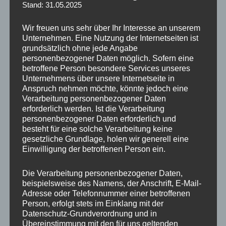
Stand: 31.05.2025
Deichwinzer, Fam. Bauer
Wir freuen uns sehr über Ihr Interesse an unserem
Unternehmen. Eine Nutzung der Internetseiten ist
Ferienwohnungen Weinhandel Strickwaren
grundsätzlich ohne jede Angabe
Ferienwohnungen Weinhandel Strickwaren
personenbezogener Daten möglich. Sofern eine
Ferienwohnungen Weinhandel Strickwaren
betroffene Person besondere Services unseres
Ferienwohnungen Weinhandel Strickwaren in Wremen an
Unternehmens über unsere Internetseite in
der Wurster Nordseeküste
Anspruch nehmen möchte, könnte jedoch eine
Verarbeitung personenbezogener Daten
erforderlich werden. Ist die Verarbeitung
Hier sehen Sie einige Eindrücke von unserer FEWO
personenbezogener Daten erforderlich und
„
Deichwinzer
“ und unmittelbarer Umgebung.
besteht für eine solche Verarbeitung keine
gesetzliche Grundlage, holen wir generell eine
Ferienwohnungen mit Hund, Katze oder Pferd
Einwilligung der betroffenen Person ein.
„Deichwinzer“
Die Verarbeitung personenbezogener Daten,
beispielsweise des Namens, der Anschrift, E-Mail-
Deichwinzer ist Ihre Ferienwohnung Weinhandel
Adresse oder Telefonnummer einer betroffenen
Strickwaren. Die FEWO für Familien mit Haustier in
Wremen
Person, erfolgt stets im Einklang mit der
im Cuxland an der Nordsee. Herrlich gelegen an der
Wurster
Datenschutz-Grundverordnung und in
Nordseeküste
zwischen Bremerhaven und
Übereinstimmung mit den für uns geltenden