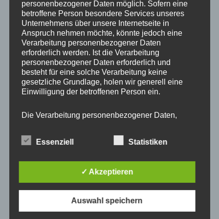
personenbezogener Daten möglich. Sofern eine
Endreinigung FEWO:
50,- EUR
betroffene Person besondere Services unseres
Unternehmens über unsere Internetseite in
Anspruch nehmen möchte, könnte jedoch eine
max. 2 Personen
Belegung
Verarbeitung personenbezogener Daten
erforderlich werden. Ist die Verarbeitung
Mindestaufenthalt
2 Nächte
personenbezogener Daten erforderlich und
besteht für eine solche Verarbeitung keine
Bettwäsche + Handtücher (ab
gesetzliche Grundlage, holen wir generell eine
nicht möglich
der 3. Person)
Einwilligung der betroffenen Person ein.
Kinderbett (bis 3 Jahre)
nicht möglich
Die Verarbeitung personenbezogener Daten,
beispielsweise des Namens, der Anschrift, E-Mail-
Kurtaxe (gesetzlich)
Adresse oder Telefonnummer einer betroffenen
Essenziell
Statistiken
Person, erfolgt stets im Einklang mit der
Hauptsaison: 01.05.- 15.09.
Datenschutz-Grundverordnung und in
Nebensaison 1: 01.01 – 30.04.
Übereinstimmung mit den für uns geltenden
Nebensaison 2: 16.09.- 31.12.
✓ Akzeptieren
landesspezifischen Datenschutzbestimmungen.
Mittels dieser Datenschutzerklärung möchte unser
Anzahlung:
25%
Unternehmen die Öffentlichkeit über Art, Umfang
Auswahl speichern
und Zweck der von uns erhobenen, genutzten und
verarbeiteten personenbezogenen Daten
75% vor Anreise