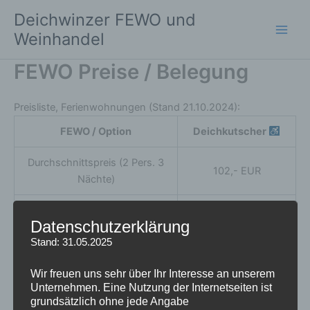
Zum
Deichwinzer FEWO und
Inhalt
Weinhandel
springen
FEWO Preise / Belegung
Preisliste, Ferienwohnungen (Stand 21.10.2024):
FEWO / Option
Deichkutscher
Durchschnittspreis (2 Pers. 3
102,- EUR
Nächte)
FEWO- Preis 2 Pers. 1.
Datenschutzerklärung
Nacht, jedoch nicht
135,- EUR
Stand: 31.05.2025
erlaubt
Wir freuen uns sehr über Ihr Interesse an unserem
FEWO- Preis 2 Pers. jede
85,- EUR
Unternehmen. Eine Nutzung der Internetseiten ist
weitere Nacht:
grundsätzlich ohne jede Angabe